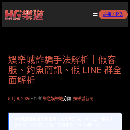
跳
至
註冊 / 登入
主
要
內
容
娛樂城詐騙手法解析｜假客
服、釣魚簡訊、假 LINE 群全
面解析
作者:
5 月 8, 2026
—
樂遊娛樂城
分類:
娛樂城新聞
✍️ 樂遊娛樂城評測團隊
｜娛樂城研究 5 年以上，親身測
試超過 30 家線上平台｜最後更新：
2026年05月