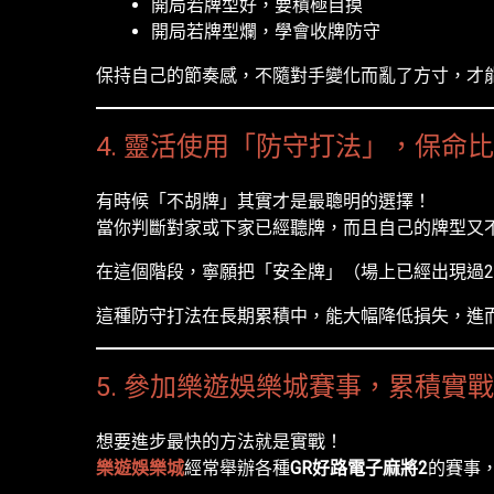
開局若牌型好，要積極自摸
開局若牌型爛，學會收牌防守
保持自己的節奏感，不隨對手變化而亂了方寸，才
4. 靈活使用「防守打法」，保命
有時候「不胡牌」其實才是最聰明的選擇！
當你判斷對家或下家已經聽牌，而且自己的牌型又
在這個階段，寧願把「安全牌」（場上已經出現過
這種防守打法在長期累積中，能大幅降低損失，進
5. 參加樂遊娛樂城賽事，累積實
想要進步最快的方法就是實戰！
樂遊娛樂城
經常舉辦各種
GR好路電子麻將2
的賽事