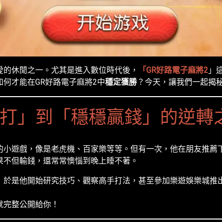
愛的休閒之一。尤其是進入數位時代後，
「GR好路電子麻將2
」
何才能在GR好路電子麻將2中
穩定獲勝
？今天，讓我們一起揭
打」到「穩穩贏錢」的逆轉
的小遊戲，像是老虎機、百家樂等等。但有一次，他在朋友推薦下
果不但輸錢，還常常懊惱到晚上睡不著。
」於是他開始研究技巧、觀察高手打法，甚至參加樂遊娛樂城推
。
就完整公開給你！