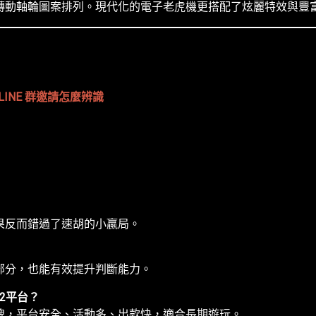
轉動軸輪圖案排列。現代化的電子老虎機更搭配了炫麗特效與豐
INE 群邀請怎麼辨識
果反而錯過了速胡的小贏局。
部分，也能有效提升判斷能力。
2平台？
牌，平台安全、活動多、出款快，適合長期遊玩。