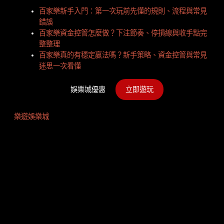
百家樂新手入門：第一次玩前先懂的規則、流程與常見
錯誤
百家樂資金控管怎麼做？下注節奏、停損線與收手點完
整整理
百家樂真的有穩定贏法嗎？新手策略、資金控管與常見
迷思一次看懂
娛樂城優惠
立即遊玩
樂遊娛樂城