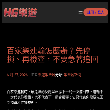
跳
至
註冊 / 登入
主
要
內
容
百家樂連輸怎麼辦？先停
損、再檢查，不要急著追回
作者:
6 月 27, 2026
—
樂遊娛樂城
分類:
娛樂城新聞
百家樂連輸時，最危險的反應是想靠下一局一次補回來。連輸不
一定代表你看錯，也不代表下一局會反彈；它只代表你需要先回
到預算和停損規則。