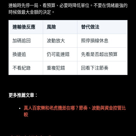
連輸時先停一局、看預算、必要時降低單位。不要在情緒最強的
時候做最大金額的決定。
連輸後反應
風險
替代做法
加碼追回
波動放大
照停損線休息
換邊追
仍可能連錯
先看是否超出預算
不看紀錄
重複犯錯
回看下注節奏
更多推薦文章：
真人百家樂和老虎機差在哪？節奏、波動與資金控管比
較