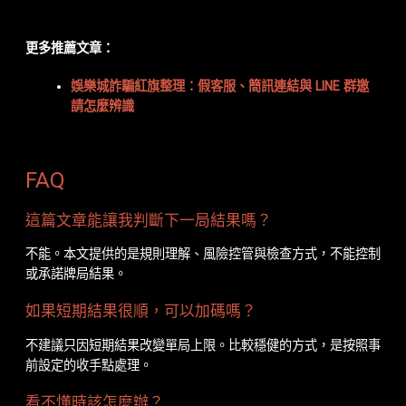
更多推薦文章：
娛樂城詐騙紅旗整理：假客服、簡訊連結與 LINE 群邀
請怎麼辨識
FAQ
這篇文章能讓我判斷下一局結果嗎？
不能。本文提供的是規則理解、風險控管與檢查方式，不能控制
或承諾牌局結果。
如果短期結果很順，可以加碼嗎？
不建議只因短期結果改變單局上限。比較穩健的方式，是按照事
前設定的收手點處理。
看不懂時該怎麼辦？