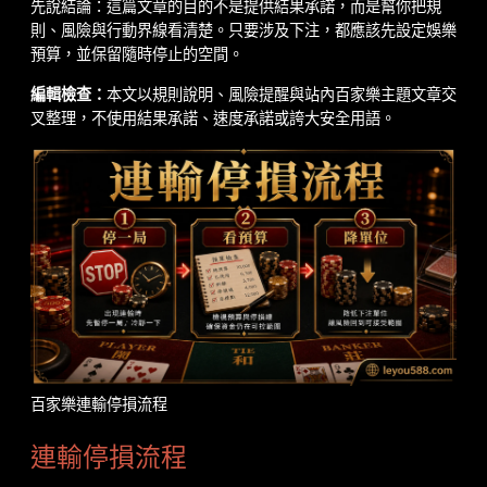
先說結論：這篇文章的目的不是提供結果承諾，而是幫你把規
則、風險與行動界線看清楚。只要涉及下注，都應該先設定娛樂
預算，並保留隨時停止的空間。
編輯檢查：
本文以規則說明、風險提醒與站內百家樂主題文章交
叉整理，不使用結果承諾、速度承諾或誇大安全用語。
百家樂連輸停損流程
連輸停損流程