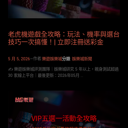
老虎機遊戲全攻略：玩法、機率與選台
技巧一次搞懂！| 立即注冊送彩金
作者:
5 月 5, 2026
—
樂遊娛樂城
分類:
娛樂城新聞
✍️ 樂遊娛樂城評測團隊｜娛樂城研究 5 年以上，親身測試超過
30 家線上平台｜最後更新：2026年05月 …