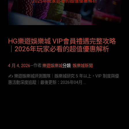
HG樂遊娛樂城 VIP會員禮遇完整攻略
｜2026年玩家必看的超值優惠解析
作者:
4 月 4, 2026
—
樂遊娛樂城
分類:
娛樂城新聞
✍️ 樂遊娛樂城評測團隊｜娛樂城研究 5 年以上，VIP 制度與優
惠活動深度追蹤｜最後更新：2026年04月 …