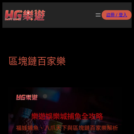
跳
至
註冊 / 登入
主
要
內
容
區塊鏈百家樂