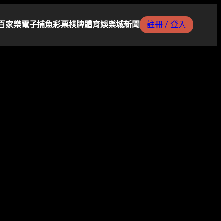
百家樂
電子
捕魚
彩票
棋牌
體育
娛樂城新聞
註冊 / 登入