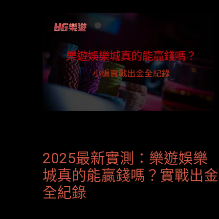
2025最新實測：樂遊娛樂
城真的能贏錢嗎？實戰出金
全紀錄